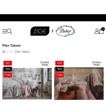
0
Pike Takımı
Pike Takımı
Ücretsiz
Ücretsiz
%21
%28
Kargo
Kargo
İndirim
İndirim
Yeni
Yeni
%21İndirim
%28İndirim
Ürün
Ürün
Fırsat
Fırsat
Ürünü
Ürünü