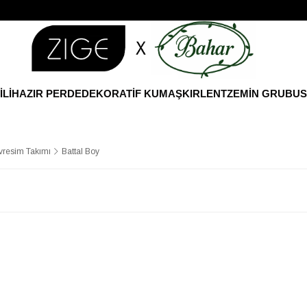
İLİ
HAZIR PERDE
DEKORATİF KUMAŞ
KIRLENT
ZEMİN GRUBU
S
resim Takımı
Battal Boy