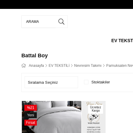
EV TEKST
Battal Boy
Anasayfa
EV TEKSTİLİ
Nevresim Takımı
Pamuksaten Nev
Stoktakiler
%21
Ücretsiz
Kargo
İndirim
Yeni
%21İndirim
Ürün
Fırsat
Ürünü