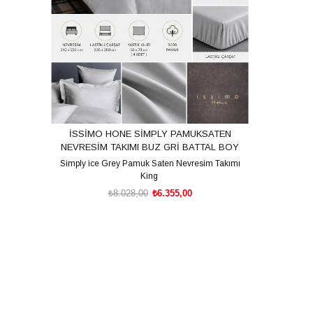
İSSİMO HONE SİMPLY PAMUKSATEN
NEVRESİM TAKIMI BUZ GRİ BATTAL BOY
Simply ice Grey Pamuk Saten Nevresim Takımı
King
₺8.028,00
₺6.355,00
Nevresim: 240*220 cm.
Çarşaf: 200*200+35 cm.
Yastık Kılıfı: 50*70 cm. (2 adet)
SEPETE EKLE
Oxford Yastık Kılıfı: 50*70+5 cm. ( 2 adet)
% 100 Pamuk